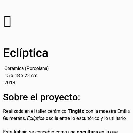
Eclíptica
Cerámica (Porcelana).
15 x 18 x 23 cm.
2018
Sobre el proyecto:
Realizada en el taller cerámico
Tinglâo
con la maestra Emilia
Guimeráns,
Eclíptica
oscila entre lo escultórico y lo utilitario.
Este trabajo se concebió como una
escultura
en la que