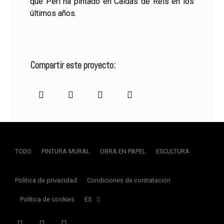
que Peri ha pintado en Caldas de Reis en los
últimos años.
Compartir este proyecto:
TODO
PINTURA MURAL
OBRA EN PAPEL
ESCULTURA
Política de privacidad
Condiciones de contratación
Política de cookies
ES