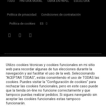
TODO
PINTURA MURAL
OBRA EN PAPEL
ESCULTURA
Política de privacidad
Condiciones de contratación
Política de cookies
ES
© Peri 2026 · Todos los derechos reservados
Utilizo cookies técnicas y cookies funcionales en mi sitio
web para recordar algunas de tus elecciones durante la
navegación y así facilitar el uso de la web. Seleccionando
"ACEPTAR TODAS", estás consintiendo el uso de TODAS las
Hecho con
❤
por
Marta Villar Cruces
cookies. Puedes visitar la "Configuración de cookies" para
rechazar las cookies funcionales, pero en este caso puede
que la tienda on-line no funcione correctamente y que
tampoco puedas realizar pedidos. Si sigues navegando sin
aceptar las cookies funcionales estas tampoco
funcionarán.