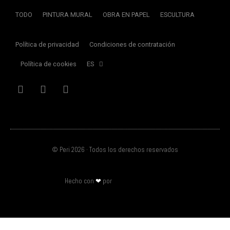
TODO
PINTURA MURAL
OBRA EN PAPEL
ESCULTURA
Política de privacidad
Condiciones de contratación
Política de cookies
ES
© Peri 2026 · Todos los derechos reservados
Hecho con
❤
por
Marta Villar Cruces